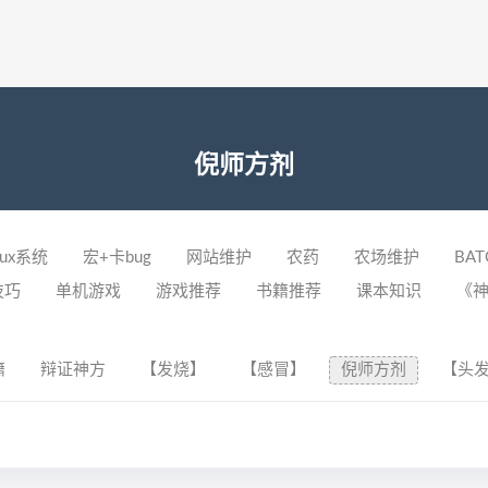
倪师方剂
nux系统
宏+卡bug
网站维护
农药
农场维护
BAT
技巧
单机游戏
游戏推荐
书籍推荐
课本知识
《
籍
辩证神方
【发烧】
【感冒】
倪师方剂
【头