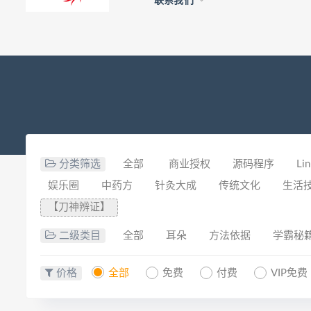
联系我们
分类筛选
全部
商业授权
源码程序
Li
娱乐圈
中药方
针灸大成
传统文化
生活
【刀神辨证】
二级类目
全部
耳朵
方法依据
学霸秘
价格
全部
免费
付费
VIP免费