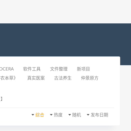
OCERA
软件工具
文件整理
新项目
神农本草》
真实医案
古法养生
仲景原方
发】
综合
热度
随机
发布日期